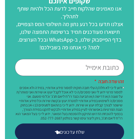
שקופים איתכם
אנו מאמינים שהלקוח חייב לדעת הכל ולהיות שותף
לתהליך.
אצלנו תדעו בכל רגע נתון מה תשלומי המס הצפויים,
תישארו מעודכנים תמיד ברשימות התפוצה שלנו,
בדף הפייסבוק שלנו, ב-WhatsApp ובכל הערוצים.
למה? כי אנחנו פה בשבילכם!
זהו שדה חובה
ידוע לי כי לא חלה/ה עלי חובה חוקית למסור מידע אודותיי, במידה ולא אסכים
למסור פרטי ידוע לי ואני מסכים/ה כי לא אוכל לקבל יעוץ או שירות ואני מוותר/ת
על טענה ו/או דרישה ו/או תביעה כנגד רו"ח ליאם חג'ג' וכל מי מטעם. אני
מסכים/ה לשימוש במידע אודותיי למטרת יעוץ ובקשת שירות וכל מידע אודותיי
שישמר לצורך קבלת יעוץ או שירות. ידוע לי כי בהתאם לסעיפים 13 ו-14 בחוק
הגנת הפרטיות באפשרותי לעיין במידע אודותיי ולבקש לתקנו במידת הצורך,
בכפוף להוכחת הדרוש התיקון ולהסכמת בעל המאגר. ידוע לי כי בעל המאגר הוא
רו"ח ליאם חג'ג', ניתן ליצור עימו קשר בטלפון 052-777-2687.
שלח עדכונים