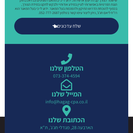
שישמר לצורך קבלת יעוץ או שירות. ידוע לי כי בהתאם לסעיפים 13 ו-14 בחוק
הגנת הפרטיות באפשרותי לעיין במידע אודותיי ולבקש לתקנו במידת הצורך,
בכפוף להוכחת הדרוש התיקון ולהסכמת בעל המאגר. ידוע לי כי בעל המאגר הוא
רו"ח ליאם חג'ג', ניתן ליצור עימו קשר בטלפון 052-777-2687.
שלח עדכונים
הטלפון שלנו
073-374-4594
המייל שלנו
info@hagag-cpa.co.il
הכתובת שלנו
הארבעה 28, מגדלי חג׳ג׳, ת"א