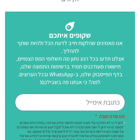
שקופים איתכם
אנו מאמינים שהלקוח חייב לדעת הכל ולהיות שותף
לתהליך.
אצלנו תדעו בכל רגע נתון מה תשלומי המס הצפויים,
תישארו מעודכנים תמיד ברשימות התפוצה שלנו,
בדף הפייסבוק שלנו, ב-WhatsApp ובכל הערוצים.
למה? כי אנחנו פה בשבילכם!
זהו שדה חובה
ידוע לי כי לא חלה/ה עלי חובה חוקית למסור מידע אודותיי, במידה ולא אסכים
למסור פרטי ידוע לי ואני מסכים/ה כי לא אוכל לקבל יעוץ או שירות ואני מוותר/ת
על טענה ו/או דרישה ו/או תביעה כנגד רו"ח ליאם חג'ג' וכל מי מטעם. אני
מסכים/ה לשימוש במידע אודותיי למטרת יעוץ ובקשת שירות וכל מידע אודותיי