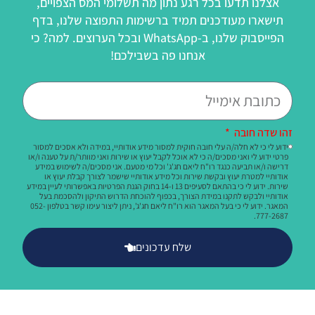
אצלנו תדעו בכל רגע נתון מה תשלומי המס הצפויים,
תישארו מעודכנים תמיד ברשימות התפוצה שלנו, בדף
הפייסבוק שלנו, ב-WhatsApp ובכל הערוצים. למה? כי
אנחנו פה בשבילכם!
זהו שדה חובה
ידוע לי כי לא חלה/ה עלי חובה חוקית למסור מידע אודותיי, במידה ולא אסכים למסור
פרטי ידוע לי ואני מסכים/ה כי לא אוכל לקבל יעוץ או שירות ואני מוותר/ת על טענה ו/או
דרישה ו/או תביעה כנגד רו"ח ליאם חג'ג' וכל מי מטעם. אני מסכים/ה לשימוש במידע
אודותיי למטרת יעוץ ובקשת שירות וכל מידע אודותיי שישמר לצורך קבלת יעוץ או
שירות. ידוע לי כי בהתאם לסעיפים 13 ו-14 בחוק הגנת הפרטיות באפשרותי לעיין במידע
אודותיי ולבקש לתקנו במידת הצורך, בכפוף להוכחת הדרוש התיקון ולהסכמת בעל
המאגר. ידוע לי כי בעל המאגר הוא רו"ח ליאם חג'ג', ניתן ליצור עימו קשר בטלפון 052-
777-2687.
שלח עדכונים