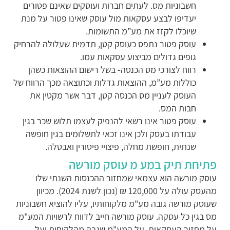
חשבוניות מס. לעתים חברות ועוסקים שאינם פטורים
יעדיפו לבצע עסקאות מול עוסק שאינו פטור על מנת
שיוכלו לקזז את מע”מ התשומות.
עוסק פטור נתפס כעוסק קטן, תדמית שעלולה להרחיק
גופים גדולים מביצוע עסקאות עמו.
רווח לצורכי מס הכנסה- בשל רישום ההוצאות כשהן
כוללות מע”מ, ההוצאות גדלות וכתוצאה מכך הרווח של
העוסק לעניין מס הכנסה קטן, דבר אשר מקטין את
חבות המס.
עוסק פטור אינו רשאי להנפיק לעצמו תלוש שכר בגין
עבודתו בעסק ולכן אינו זכאי לתשלומים בגין חופשה
שנתית, חופשת מחלה, פיצויי פיטורין ואבטלה.
תיחת תיק במע מ עוסק מורשה
וסק מורשה הוא עצמאי שמחזור ההכנסות השנתי שלו
מהעסק עולה על 120,000 ₪ (נכון לשנת 2024). מכיוון
עוסק מורשה גובה מע"מ מלקוחותיו, עליו להוציא חשבוניות
ס בגין כל עסקה. עוסק מורשה חייב לדווח לרשויות המע"מ
ל מחזור העסקאות, על המע"מ שגבה מהלקוחות ועל