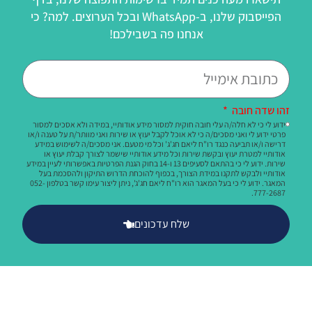
הפייסבוק שלנו, ב-WhatsApp ובכל הערוצים. למה? כי
אנחנו פה בשבילכם!
זהו שדה חובה
ידוע לי כי לא חלה/ה עלי חובה חוקית למסור מידע אודותיי, במידה ולא אסכים למסור
פרטי ידוע לי ואני מסכים/ה כי לא אוכל לקבל יעוץ או שירות ואני מוותר/ת על טענה ו/או
דרישה ו/או תביעה כנגד רו"ח ליאם חג'ג' וכל מי מטעם. אני מסכים/ה לשימוש במידע
אודותיי למטרת יעוץ ובקשת שירות וכל מידע אודותיי שישמר לצורך קבלת יעוץ או
שירות. ידוע לי כי בהתאם לסעיפים 13 ו-14 בחוק הגנת הפרטיות באפשרותי לעיין במידע
אודותיי ולבקש לתקנו במידת הצורך, בכפוף להוכחת הדרוש התיקון ולהסכמת בעל
המאגר. ידוע לי כי בעל המאגר הוא רו"ח ליאם חג'ג', ניתן ליצור עימו קשר בטלפון 052-
777-2687.
שלח עדכונים