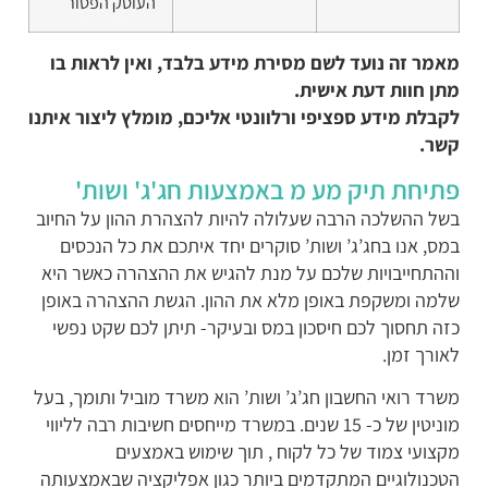
העוסק הפטור
אמר זה נועד לשם מסירת מידע בלבד, ואין לראות בו
תן חוות דעת אישית.
קבלת מידע ספציפי ורלוונטי אליכם, מומלץ ליצור איתנו
שר.
תיחת תיק מע מ באמצעות חג'ג' ושות'
של ההשלכה הרבה שעלולה להיות להצהרת ההון על החיוב
מס, אנו בחג’ג’ ושות’ סוקרים יחד איתכם את כל הנכסים
ההתחייבויות שלכם על מנת להגיש את ההצהרה כאשר היא
למה ומשקפת באופן מלא את ההון. הגשת ההצהרה באופן
זה תחסוך לכם חיסכון במס ובעיקר- תיתן לכם שקט נפשי
אורך זמן.
שרד רואי החשבון חג’ג’
ושות’ הוא משרד מוביל ותומך, בעל
מוניטין של כ- 15 שנים. במשרד מייחסים חשיבות רבה לליווי
קצועי צמוד של כל לקוח , תוך שימוש באמצעים
טכנולוגיים המתקדמים ביותר כגון אפליקציה שבאמצעותה