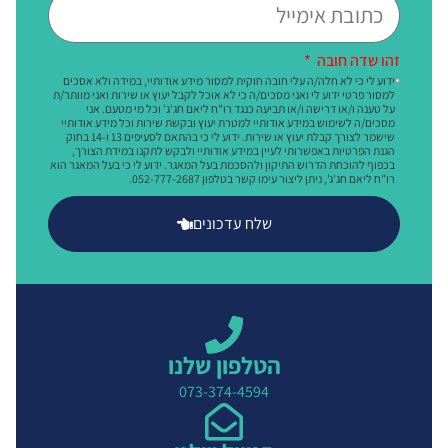
זהו שדה חובה
ידוע לי כי לא חלה/ה עלי חובה חוקית למסור מידע אודותיי, במידה ולא אסכים
למסור פרטי ידוע לי ואני מסכים/ה כי לא אוכל לקבל יעוץ או שירות ואני מוותר/ת
על טענה ו/או דרישה ו/או תביעה כנגד רו"ח ליאם חג'ג' וכל מי מטעם. אני
מסכים/ה לשימוש במידע אודותיי למטרת יעוץ ובקשת שירות וכל מידע אודותיי
שישמר לצורך קבלת יעוץ או שירות. ידוע לי כי בהתאם לסעיפים 13 ו-14 בחוק
הגנת הפרטיות באפשרותי לעיין במידע אודותיי ולבקש לתקנו במידת הצורך,
בכפוף להוכחת הדרוש התיקון ולהסכמת בעל המאגר. ידוע לי כי בעל המאגר הוא
רו"ח ליאם חג'ג', ניתן ליצור עימו קשר בטלפון 052-777-2687.
שלח עדכונים
הטלפון שלנו
073-374-4594