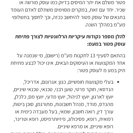
טור משלם את יתר המיסים בדיוק כמו עוסק מורשה או
כיר. יחד עם זאת, במקרים מסוימים משתלם לאדם העומד
תנאים של עוסק פטור להיחשב ככזה, וכך לחסוך בתשלומי
ע”מ במהלך השנה.
הלן מספר נקודות עיקריות הרלוונטיות לצורך פתיחת
וסק פטור במעמ:
בהתאם לסעיף 13 לתקנות מע”מ (רישום), מי שנמנה על
חד המקצועות או העיסוקים הבאים, אינו יכול לבצע פתיחת
יק במע מ לעוסק פטור:
בעלי מקצועות חופשיים, כגון: אגרונום, אדריכל,
הנדסאי, חוקר פרטי, טוען רבני, טכנאי, טכנאי שיניים,
יועץ לארגון, יועץ לניהול, יועץ מדעי, יועץ מס, כלכלן,
מהנדס, מודד, מנהל חשבונות, מתורגמן, סוכן ביטוח,
עורך דין, רואה חשבון, שמאי, בעל מעבדה כימית או
רפואית, רופא, פסיכולוג, פיזיותרפיסט, רופא וטרינר,
רופא שיניים, או מרפא שיניים.