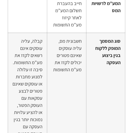
המע”מ לרשויות
חייב בהעברת
המס
תשלום המע”מ
לאחר קיזוז
מע”מ התשומות
סוג המסמך
חשבונית מס,
קבלה, עליה
המופק ללקוח
עליה עוסקים
עוסקים אינם
בגין ביצוע
שאינם פטורים
רשאים לקזז את
העסקה
יכולים לקזז את
מע”מ התשומות.
מע”מ התשומות
סיבה זו עלולה
למנוע מחברות
או עוסקים שאינם
פטורים לבצע
עסקאות עם
העוסק הפטור,
או להציע עלויות
נמוכות יותר בגין
העסקה עם