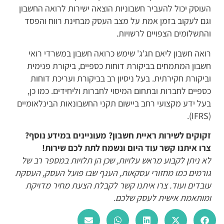
עוסק יכול להעביר חשבוניות הוצאה ישירות לרואה החשבון
גם לעקוב בזמן אמת על מצב העסק מבחינת רווח והפסד
התשלומים הצפויים לרשויות.
ואה חשבון ליאם חג'ג' שימש כרואה חשבון במשרדי רואי
שבון המתמחים בביקורת דוחות כספיים, ביקורת פנימית
ביקורת חקירתית. בעל ניסיון רב בביקורת ועריכת דוחות
ספיים לחברות ובתחום המיסוי לחברות וליחידים. כמו כן,
על ידע מקצועי רחב ביישום תקני החשבונאות הבינלאומיים
(
קוקים
לשירות ראיית חשבון
? מעוניינים במידע נוסף?
רו איתנו קשר עוד היום ונשמח לתת לכם שירות!
א ניתן לקבוע מראש עלויות, שכן הן תלויות במספר רב של
ורמים כמו מחזורי עסקאות, הענף שבו פועל העסק, העסקת
ובדים ועוד. צרו איתנו קשר לקבלת הצעת מחיר מדויקת
מותאמת אישית לעסק שלכם.